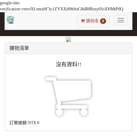
google-site-
verification=rmvtXLemzhF3y1ZYXXd98rhsG8dR8Rxty6SsXHMtP0Q
Toggle
購物車
0
navigatio
購物清單
沒有資料!!
訂單總額:
NT$
0