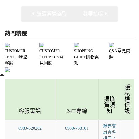
繼續選購商品
我要結帳
熱門精選
常見問
CUSTOMER
CUSTOMER
SHOPPING
Q&A
聯絡
意
購物需
題
CENTER
FEEDBACK
GUIDE
客服
見回饋
知
隱
私
退換
權
貨須
保
客服電話
24H專線
知
護
綠界會
0980-520282
0980-768161
員資料
相同之