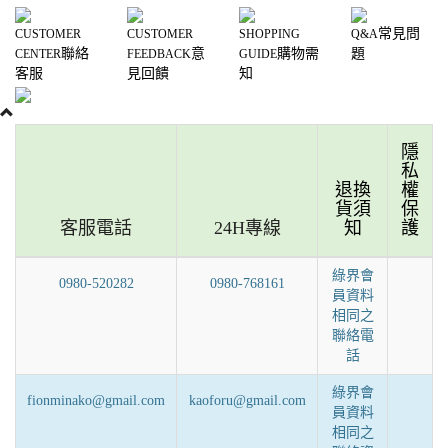
常見問
CUSTOMER
CUSTOMER
SHOPPING
Q&A
聯絡
意
購物需
題
CENTER
FEEDBACK
GUIDE
客服
見回饋
知
隱
私
退換
權
貨須
保
客服電話
24H專線
知
護
綠界會
0980-520282
0980-768161
員資料
相同之
聯絡電
話
綠界會
fionminako@gmail.com
kaoforu@gmail.com
員資料
相同之