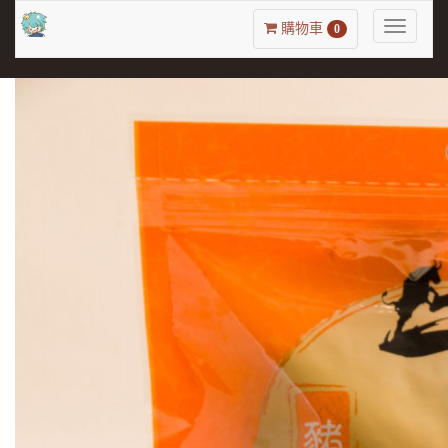
Toggle
購物車
0
navigatio