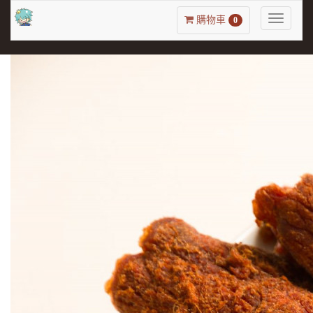
Toggle
購物車
0
navigatio