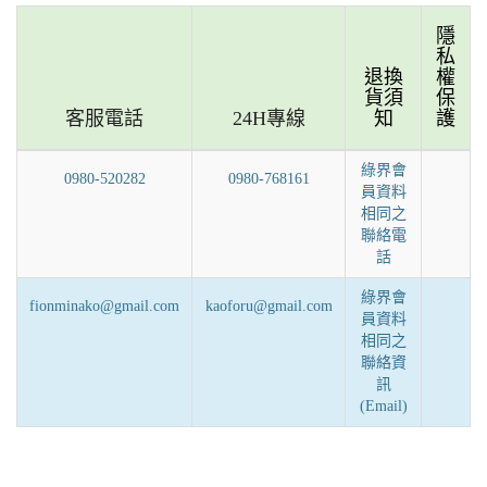
隱
私
退換
權
貨須
保
客服電話
24H專線
知
護
綠界會
0980-520282
0980-768161
員資料
相同之
聯絡電
話
綠界會
fionminako@gmail.com
kaoforu@gmail.com
員資料
相同之
聯絡資
訊
(Email)