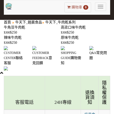
Toggle
購物車
0
navigatio
首頁
牛天下_鎧晨食品
牛天下_牛肉乾系列
牛角豆牛肉乾
高梁口味牛肉乾
$250
$250
$300
$300
辣味牛肉乾
原味牛肉乾
$250
$250
$300
$300
常見問
CUSTOMER
CUSTOMER
SHOPPING
Q&A
聯絡
意
購物需
題
CENTER
FEEDBACK
GUIDE
客服
見回饋
知
隱
私
退換
權
貨須
保
客服電話
24H專線
知
護