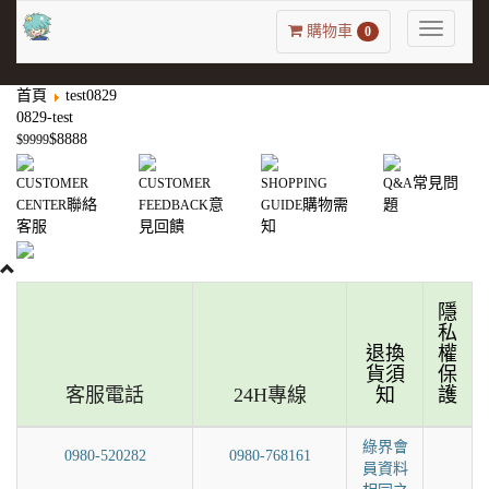
Toggle
購物車
0
navigatio
首頁
test0829
0829-test
$8888
$9999
常見問
CUSTOMER
CUSTOMER
SHOPPING
Q&A
聯絡
意
購物需
題
CENTER
FEEDBACK
GUIDE
客服
見回饋
知
隱
私
退換
權
貨須
保
客服電話
24H專線
知
護
綠界會
0980-520282
0980-768161
員資料