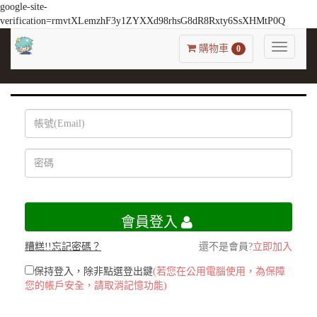
google-site-
verification=rmvtXLemzhF3y1ZYXXd98rhsG8dR8Rxty6SsXHMtP0Q
Toggle
購物車
0
navigatio
會員登入
糟糕!!忘記密碼？
還不是會員?
立即加入
保持登入，除非點選登出鍵
(若您在公用電腦使用，為保障
您的帳戶安全，請取消記憶功能)