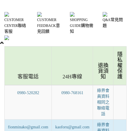
常見問
CUSTOMER
CUSTOMER
SHOPPING
Q&A
聯絡
意
購物需
題
CENTER
FEEDBACK
GUIDE
客服
見回饋
知
隱
私
退換
權
貨須
保
客服電話
24H專線
知
護
綠界會
0980-520282
0980-768161
員資料
相同之
聯絡電
話
綠界會
fionminako@gmail.com
kaoforu@gmail.com
員資料