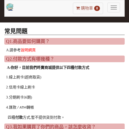
Toggle
購物車
0
navigatio
常見問題
Q1.商品要如何購買？
A.請參考
說明網頁
Q2.付款方式有哪幾種？
A:你好，目前我們咚寶商城提供以下
四種付款方式
1.
線上刷卡
超商取貨
)
(
2.
信用卡線上刷卡
3.
分期刷卡
期
)
(6
4.
匯款
轉帳
/ ATM
四種
付款
方式,
暫不提供貨到付款
。
Q3.我如果購買了你們的商品，該怎麼收貨？