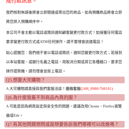
成付款訊息。
我們核對無誤後將會立即開通或寄出您的商品，如為預購商品將會立即
將您排入預購順序中。
本公司不會主動以電話或簡訊通知顧客變更付款方式！如接獲任何電話
要求蠻更付款方式或ATM任何操作，請不要理會該通電話！
貼心提醒您：我們絕不會以電話或簡訊，通知您變更付款方式；若接到
以本站客服、或銀行名義之電話，用取消分期或其它各種藉口，要求您
操作提款機，請勿理會並掛上電話。
Q5.想要大宗購物？
A.大宗購物請直接與我們客服洽談！
連絡客服
(24H_0980-768161)
Q6.為什麼我看不到商品內頁的圖？
A.可能是因為網頁設定與安全性的問題，建議改用Chome、Firefox瀏覽
器或Ede。
Q7.有其他問題想問或是想要告訴我們哪裡可以改進嗎？