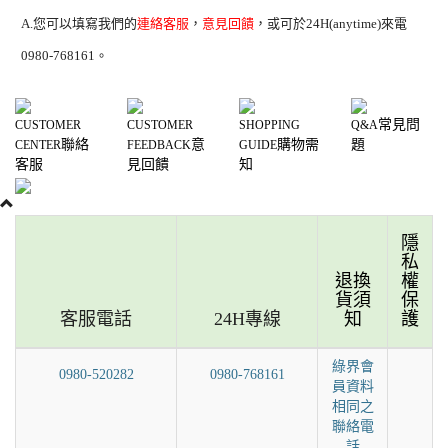
A.您可以填寫我們的
連絡客服
，
意見回饋
，或可於24H(anytime)來電
0980-768161。
常見問
CUSTOMER
CUSTOMER
SHOPPING
Q&A
聯絡
意
購物需
題
CENTER
FEEDBACK
GUIDE
客服
見回饋
知
隱
私
退換
權
貨須
保
客服電話
24H專線
知
護
綠界會
0980-520282
0980-768161
員資料
相同之
聯絡電
話