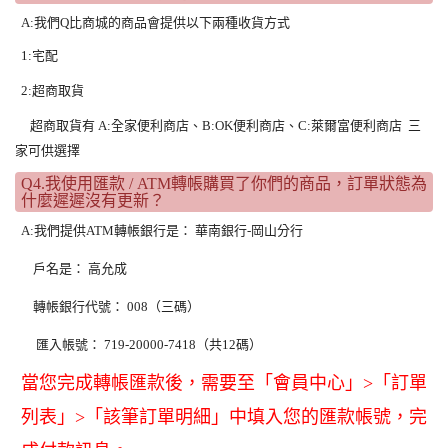
A:我們Q比商城的商品會提供以下兩種收貨方式
1:宅配
2:超商取貨
超商
取貨
有 A:全家便利商店、B:OK便利商店、C:萊爾富便利商店 三
家可供選擇
Q4.我使用匯款 / ATM轉帳購買了你們的商品，訂單狀態為
什麼遲遲沒有更新？
A:我們提供ATM轉帳銀行是： 華南銀行-岡山分行
戶名是： 高允成
轉帳銀行代號： 008（三碼）
匯入帳號： 719-20000-7418（共12碼）
當您完成轉帳匯款後，需要至「會員中心」>「訂單
列表」>「該筆訂單明細」中填入您的匯款帳號，完