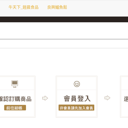
牛天下_鎧晨食品
良興鱸魚鬆
服